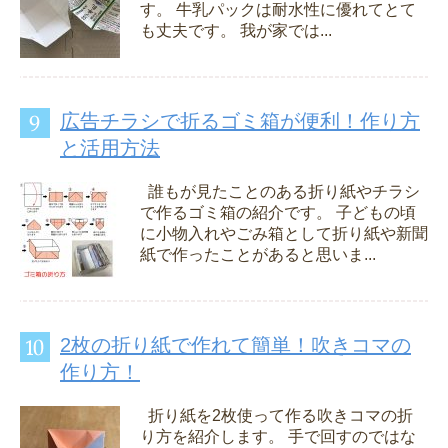
す。 牛乳パックは耐水性に優れてとて
も丈夫です。 我が家では...
広告チラシで折るゴミ箱が便利！作り方
と活用方法
誰もが見たことのある折り紙やチラシ
で作るゴミ箱の紹介です。 子どもの頃
に小物入れやごみ箱として折り紙や新聞
紙で作ったことがあると思いま...
2枚の折り紙で作れて簡単！吹きコマの
作り方！
折り紙を2枚使って作る吹きコマの折
り方を紹介します。 手で回すのではな