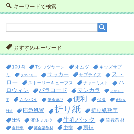
キーワードで検索
おすすめキーワード
100均
オムツ
Tシャツヤーン
キッズサプ
スト
サッカー
リ
サプライズ
クマイリー
ロー
ハ
ストーリーキューブス
チャーミスト
ロウィン
パラコード
マンカラ
ミサトっ
便利
ムシバイ
保湿
伝承遊び
子
夜泣き
折り紙
折り紙数字
応急処置
対策
牛乳パック
算数教材
沐浴
液体ミルク
裏技
虫歯
自転車
英会話教材