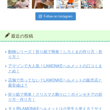
Follow on Instagram
最近の投稿
動物シリーズ！折り紙で簡単！しろくまの作り方・折
り方！
アマゾンで大人気！LAMONKEヘルメットの口コミま
とめ！
店舗で売ってない？LAMONKEヘルメットの販売店と
最安値は？
折り紙で簡単！クリスマス飾りに！ポインセチアの折
り方・作り方！
大人用LAMONKEヘルメットは小学生も使える？サイ