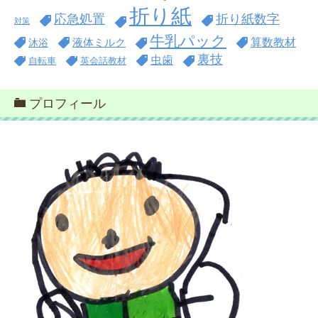
折り紙
折り紙数字
応急処置
対策
牛乳パック
算数教材
沐浴
液体ミルク
裏技
虫歯
自転車
英会話教材
プロフィール