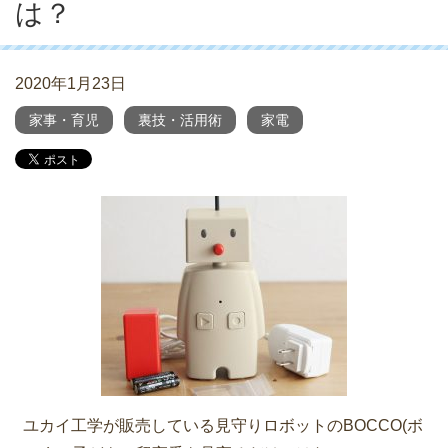
は？
2020年1月23日
家事・育児
裏技・活用術
家電
ユカイ工学が販売している見守りロボットのBOCCO(ボ