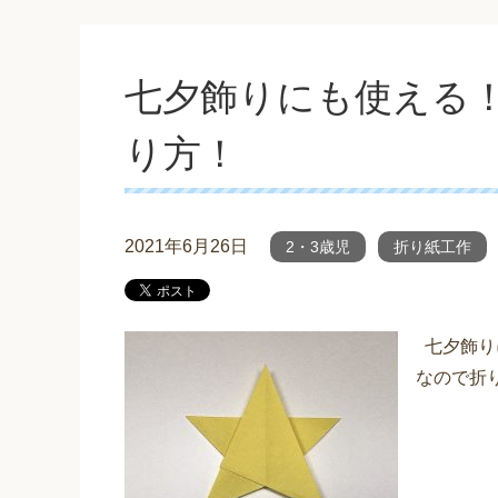
七夕飾りにも使える
り方！
2021年6月26日
2・3歳児
折り紙工作
七夕飾り
なので折