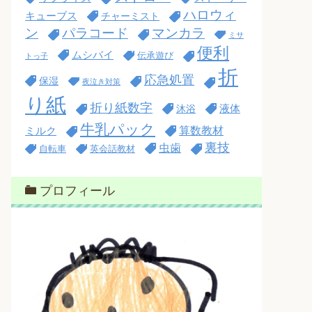
ハロウィ
キューブス
チャーミスト
ン
パラコード
マンカラ
ミサ
便利
ムシバイ
伝承遊び
トっ子
折
応急処置
保湿
夜泣き対策
り紙
折り紙数字
沐浴
液体
牛乳パック
算数教材
ミルク
裏技
虫歯
自転車
英会話教材
プロフィール