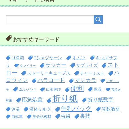
おすすめキーワード
100均
オムツ
Tシャツヤーン
キッズサプ
スト
サッカー
リ
サプライズ
クマイリー
ロー
ハ
ストーリーキューブス
チャーミスト
ロウィン
パラコード
マンカラ
ミサトっ
便利
ムシバイ
保湿
伝承遊び
子
夜泣き
折り紙
折り紙数字
応急処置
対策
牛乳パック
算数教材
沐浴
液体ミルク
裏技
虫歯
自転車
英会話教材