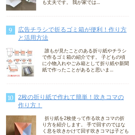
も丈夫です。 我が家では...
広告チラシで折るゴミ箱が便利！作り方
と活用方法
誰もが見たことのある折り紙やチラシ
で作るゴミ箱の紹介です。 子どもの頃
に小物入れやごみ箱として折り紙や新聞
紙で作ったことがあると思いま...
2枚の折り紙で作れて簡単！吹きコマの
作り方！
折り紙を2枚使って作る吹きコマの折
り方を紹介します。 手で回すのではな
く息を吹きかけて回す吹きコマは子ども