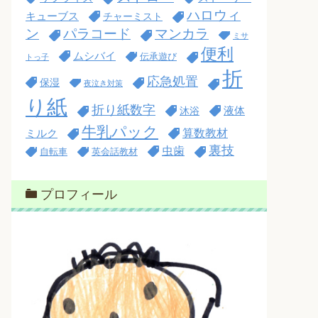
ハロウィ
キューブス
チャーミスト
ン
パラコード
マンカラ
ミサ
便利
ムシバイ
伝承遊び
トっ子
折
応急処置
保湿
夜泣き対策
り紙
折り紙数字
沐浴
液体
牛乳パック
算数教材
ミルク
裏技
虫歯
自転車
英会話教材
プロフィール