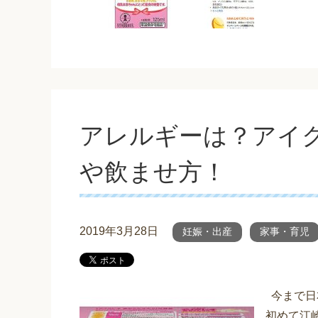
アレルギーは？アイ
や飲ませ方！
2019年3月28日
妊娠・出産
家事・育児
今まで日
初めて江崎