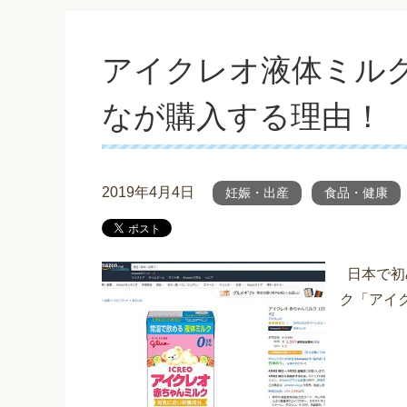
アイクレオ液体ミル
なが購入する理由！
2019年4月4日
妊娠・出産
食品・健康
日本で初
ク「アイ