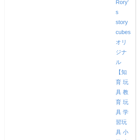
Rory’
s
story
cubes
オリ
ジナ
ル
【知
育 玩
具 教
育 玩
具 学
習玩
具 小