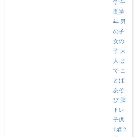
学 生
高学
年 男
の子
女の
子 大
人 ま
で こ
とば
あそ
び 脳
トレ
子供
1歳 2