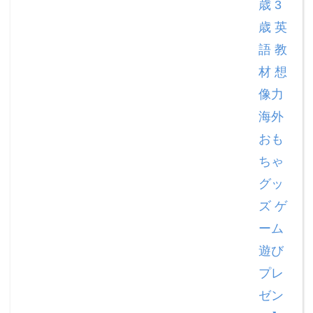
歳 3
歳 英
語 教
材 想
像力
海外
おも
ちゃ
グッ
ズ ゲ
ーム
遊び
プレ
ゼン