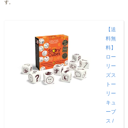
す。
【送
料無
料】
ロー
リー
ズス
トー
リー
キュ
ーブ
ス /