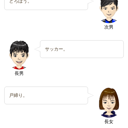
どろぼう。
次男
サッカー。
長男
戸締り。
長女