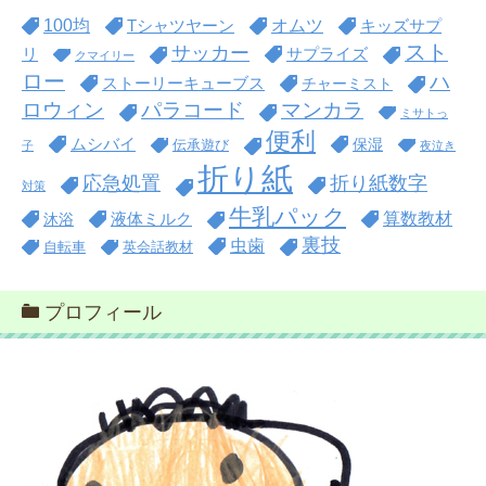
100均
オムツ
Tシャツヤーン
キッズサプ
スト
サッカー
リ
サプライズ
クマイリー
ロー
ハ
ストーリーキューブス
チャーミスト
ロウィン
パラコード
マンカラ
ミサトっ
便利
ムシバイ
保湿
伝承遊び
子
夜泣き
折り紙
折り紙数字
応急処置
対策
牛乳パック
算数教材
沐浴
液体ミルク
裏技
虫歯
自転車
英会話教材
プロフィール