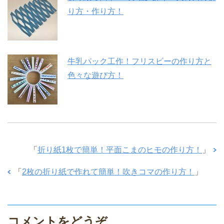
り方・作り方！
牛乳パック工作！フリスビーの作り方と
色々な遊び方！
「
折り紙1枚で簡単！平面こまのヒモの作り方！
」
「
2枚の折り紙で作れて簡単！吹きコマの作り方！
」
コメントをどうぞ