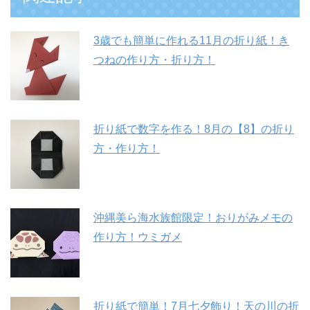
3歳でも簡単に作れる11月の折り紙！き
つねの作り方・折り方！
折り紙で数字を作る！8月の【8】の折り
方・作り方！
沖縄美ら海水族館限定！おりがみメモの
作り方！ウミガメ
折り紙で簡単！7月七夕飾り！天の川の折