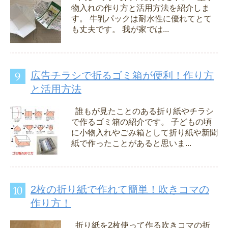
物入れの作り方と活用方法を紹介しま
す。 牛乳パックは耐水性に優れてとて
も丈夫です。 我が家では...
広告チラシで折るゴミ箱が便利！作り方
と活用方法
誰もが見たことのある折り紙やチラシ
で作るゴミ箱の紹介です。 子どもの頃
に小物入れやごみ箱として折り紙や新聞
紙で作ったことがあると思いま...
2枚の折り紙で作れて簡単！吹きコマの
作り方！
折り紙を2枚使って作る吹きコマの折