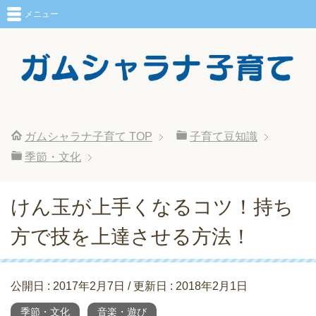
メニュー
ガムシャラナ子育て
TOP
子育て豆知識
季節・文化
けん玉が上手くなるコツ！持ち
方で技を上達させる方法！
公開日 :
2017年2月7日
/ 更新日 :
2018年2月1日
季節・文化
音楽・遊び