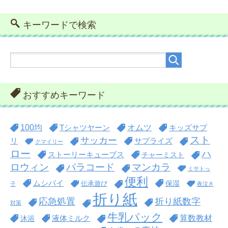
キーワードで検索
おすすめキーワード
100均
オムツ
Tシャツヤーン
キッズサプ
スト
サッカー
リ
サプライズ
クマイリー
ロー
ハ
ストーリーキューブス
チャーミスト
ロウィン
パラコード
マンカラ
ミサトっ
便利
ムシバイ
保湿
伝承遊び
子
夜泣き
折り紙
折り紙数字
応急処置
対策
牛乳パック
算数教材
沐浴
液体ミルク