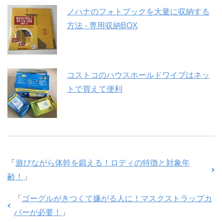
ノハナのフォトブックを大量に収納する
方法 - 専用収納BOX
コストコのハウスホールドワイプはネッ
トで買えて便利
「
遊びながら体幹を鍛える！ロディの特徴と対象年
齢！
」
「
ゴーグルがきつくて嫌がる人に！マスクストラップカ
バーが必要！
」