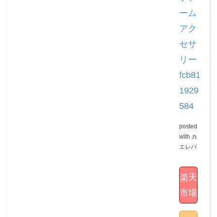
ーム
アク
セサ
リー
fcb81
1929
584
posted
with
カ
エレバ
楽天
市場