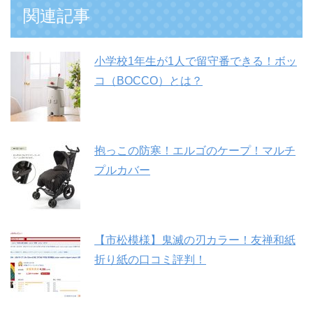
関連記事
小学校1年生が1人で留守番できる！ボッ
コ（BOCCO）とは？
抱っこの防寒！エルゴのケープ！マルチ
プルカバー
【市松模様】鬼滅の刃カラー！友禅和紙
折り紙の口コミ評判！