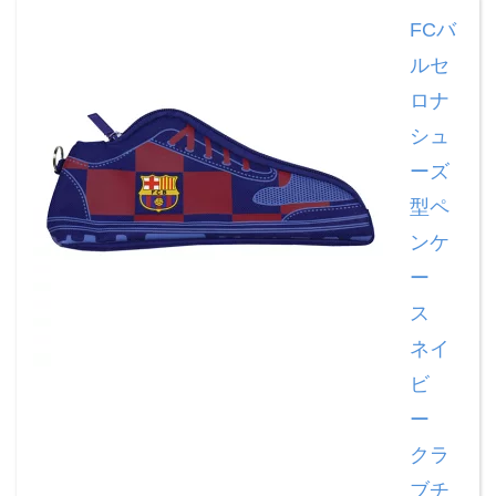
FCバ
ルセ
ロナ
シュ
ーズ
型ペ
ンケ
ー
ス
ネイ
ビ
ー
クラ
ブチ