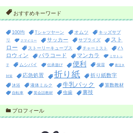
おすすめキーワード
100均
オムツ
Tシャツヤーン
キッズサプ
スト
サッカー
リ
サプライズ
クマイリー
ロー
ハ
ストーリーキューブス
チャーミスト
ロウィン
パラコード
マンカラ
ミサトっ
便利
ムシバイ
保湿
伝承遊び
子
夜泣き
折り紙
折り紙数字
応急処置
対策
牛乳パック
算数教材
沐浴
液体ミルク
裏技
虫歯
自転車
英会話教材
プロフィール