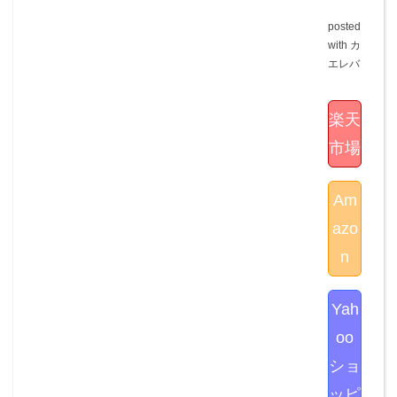
posted
with
カ
エレバ
楽天
市場
Am
azo
n
Yah
oo
ショ
ッピ