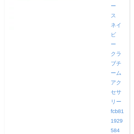
ー
ス
ネイ
ビ
ー
クラ
ブチ
ーム
アク
セサ
リー
fcb81
1929
584