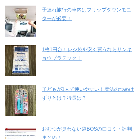
子連れ旅行の車内はフリップダウンモニ
ターが必要！
1枚1円台！レジ袋を安く買うならサンキ
ョウプラテック！
子どもが1人で使いやすい！魔法のつめけ
ずりとは？特長は？
おむつが臭わない袋BOSの口コミ・評判
まとめ！