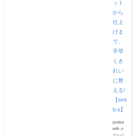
ット
から
仕上
げま
で、
手早
くき
れい
に整
える!
【smt
b-s】
posted
with
カ
エレバ