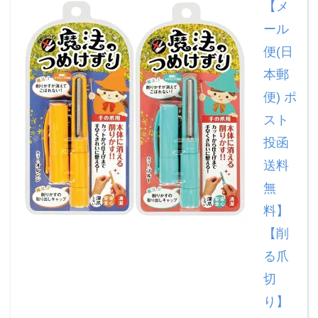
【メ
ール
便(日
本郵
便) ポ
スト
投函
送料
無
料】
【削
る爪
切
り】