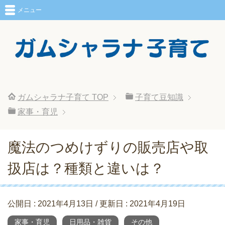
メニュー
ガムシャラナ子育て
TOP
子育て豆知識
家事・育児
魔法のつめけずりの販売店や取
扱店は？種類と違いは？
公開日 :
2021年4月13日
/ 更新日 :
2021年4月19日
家事・育児
日用品・雑貨
その他