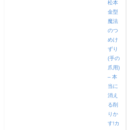
松本
金型
魔法
のつ
めけ
ずり
(手の
爪用)
– 本
当に
消え
る削
りか
す!カ