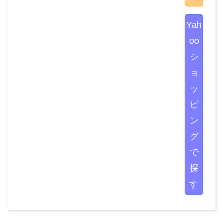
Yah
oo
シ
ョ
ッ
ピ
ン
グ
で
探
す