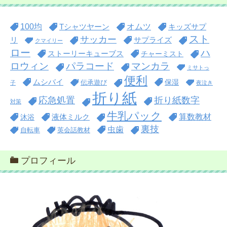
100均
オムツ
Tシャツヤーン
キッズサプ
スト
サッカー
リ
サプライズ
クマイリー
ロー
ハ
ストーリーキューブス
チャーミスト
ロウィン
パラコード
マンカラ
ミサトっ
便利
ムシバイ
保湿
伝承遊び
子
夜泣き
折り紙
折り紙数字
応急処置
対策
牛乳パック
算数教材
沐浴
液体ミルク
裏技
虫歯
自転車
英会話教材
プロフィール