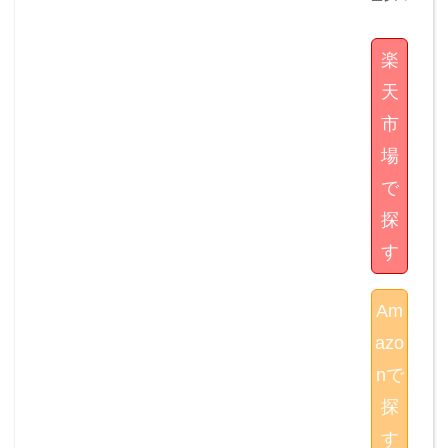
楽
天
市
場
で
探
す
Am
azo
nで
探
す