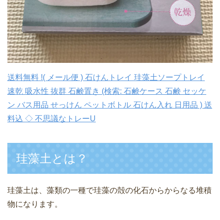
送料無料 !( メール便 ) 石けんトレイ 珪藻土ソープトレイ
速乾 吸水性 抜群 石鹸置き (検索: 石鹸ケース 石鹸 セッケ
ン バス用品 せっけん ペットボトル 石けん入れ 日用品 ) 送
料込 ◇ 不思議なトレーU
珪藻土とは？
珪藻土は、藻類の一種で珪藻の殻の化石からからなる堆積
物になります。