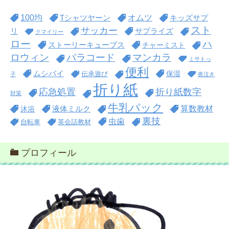
100均
オムツ
Tシャツヤーン
キッズサプ
スト
サッカー
リ
サプライズ
クマイリー
ロー
ハ
ストーリーキューブス
チャーミスト
ロウィン
パラコード
マンカラ
ミサトっ
便利
ムシバイ
保湿
伝承遊び
子
夜泣き
折り紙
折り紙数字
応急処置
対策
牛乳パック
算数教材
沐浴
液体ミルク
裏技
虫歯
自転車
英会話教材
プロフィール