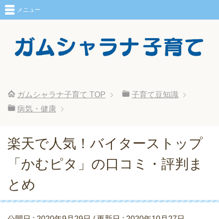
メニュー
ガムシャラナ子育て
TOP
子育て豆知識
病気・健康
楽天で人気！バイターストップ
「かむピタ」の口コミ・評判ま
とめ
公開日 :
2020年9月29日
/ 更新日 :
2020年10月27日