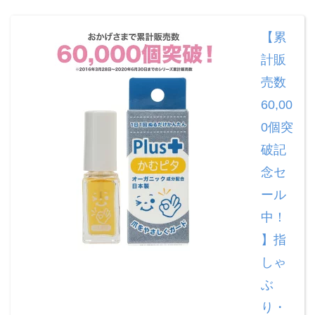
【累
計販
売数
60,00
0個突
破記
念セ
ール
中！
】指
しゃ
ぶ
り・