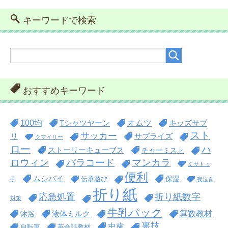
キーワードで検索
おすすめキーワード
100均
オムツ
Tシャツヤーン
キッズサプ
スト
サッカー
リ
サプライズ
クマイリー
ロー
ハ
ストーリーキューブス
チャーミスト
ロウィン
パラコード
マンカラ
ミサトっ
便利
ムシバイ
保湿
伝承遊び
子
夜泣き
折り紙
折り紙数字
応急処置
対策
牛乳パック
算数教材
沐浴
液体ミルク
裏技
虫歯
自転車
英会話教材