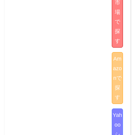
市
場
で
探
す
Am
azo
nで
探
す
Yah
oo
シ