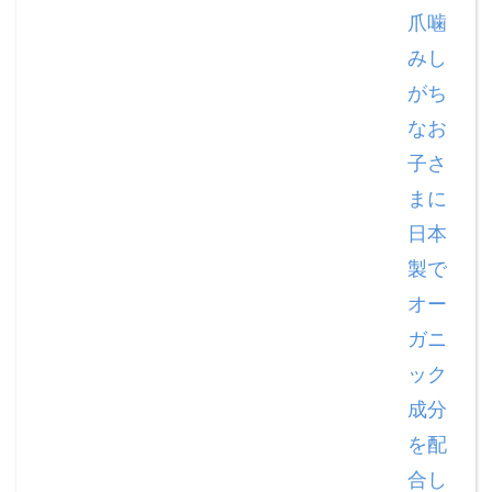
爪噛
みし
がち
なお
子さ
まに
日本
製で
オー
ガニ
ック
成分
を配
合し