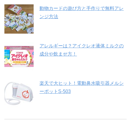
動物カードの遊び方と手作りで無料アレ
ンジ方法
アレルギーは？アイクレオ液体ミルクの
成分や飲ませ方！
楽天で大ヒット！電動鼻水吸引器メルシ
ーポットS-503