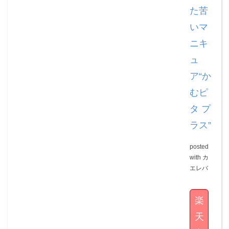
た苦
いマ
ニキ
ュ
ア“か
むピ
タ プ
ラス”
posted
with
カ
エレバ
楽
天