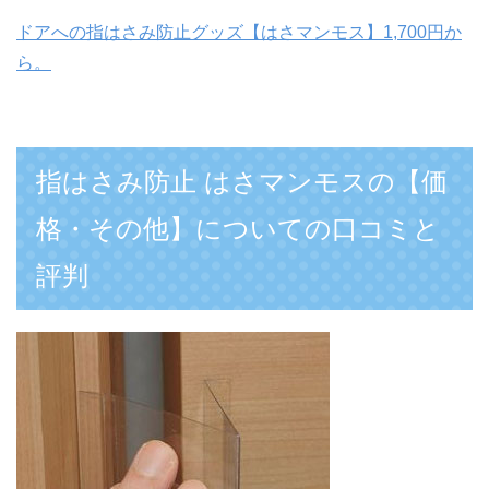
ドアへの指はさみ防止グッズ【はさマンモス】1,700円か
ら。
指はさみ防止 はさマンモスの【価
格・その他】についての口コミと
評判