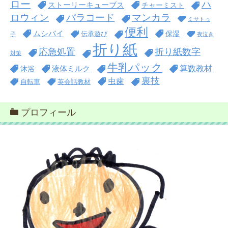
ロー
ハ
ストーリーキューブス
チャーミスト
ロウィン
パラコード
マンカラ
ミサトっ
便利
ムシバイ
保湿
伝承遊び
子
夜泣き
折り紙
折り紙数字
応急処置
対策
牛乳パック
算数教材
沐浴
液体ミルク
裏技
虫歯
自転車
英会話教材
プロフィール