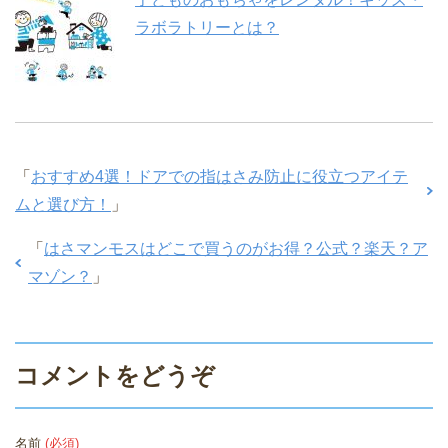
ラボラトリーとは？
「
おすすめ4選！ドアでの指はさみ防止に役立つアイテ
ムと選び方！
」
「
はさマンモスはどこで買うのがお得？公式？楽天？ア
マゾン？
」
コメントをどうぞ
名前
(必須)