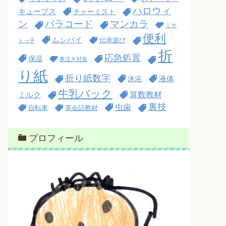
ハロウィ
キューブス
チャーミスト
ン
パラコード
マンカラ
ミサ
便利
ムシバイ
伝承遊び
トっ子
折
応急処置
保湿
夜泣き対策
り紙
折り紙数字
沐浴
液体
牛乳パック
算数教材
ミルク
裏技
虫歯
自転車
英会話教材
プロフィール