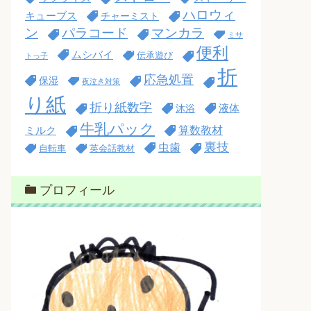
ハロウィ
キューブス
チャーミスト
ン
パラコード
マンカラ
ミサ
便利
ムシバイ
伝承遊び
トっ子
折
応急処置
保湿
夜泣き対策
り紙
折り紙数字
沐浴
液体
牛乳パック
算数教材
ミルク
裏技
虫歯
自転車
英会話教材
プロフィール