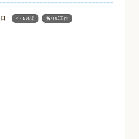
2日
4・5歳児
折り紙工作