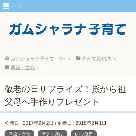
メニュー
ガムシャラナ子育て
TOP
子育て豆知識
季節・文化
敬老の日サプライズ！孫から祖
父母へ手作りプレゼント
公開日 :
2017年9月2日
/ 更新日 :
2018年2月1日
季節・文化
音楽・遊び
6・7歳児