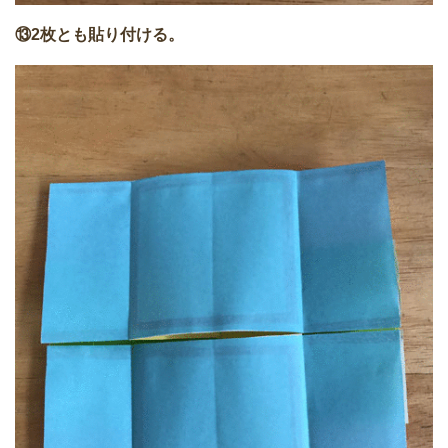
⑬2枚とも貼り付ける。