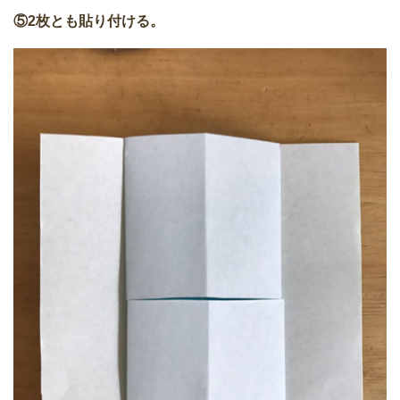
⑤2枚とも貼り付ける。