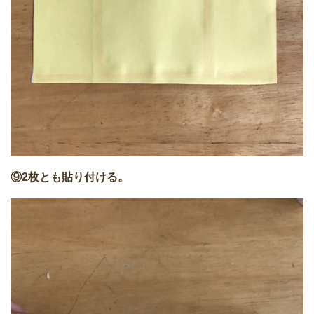
⑨2枚とも貼り付ける。